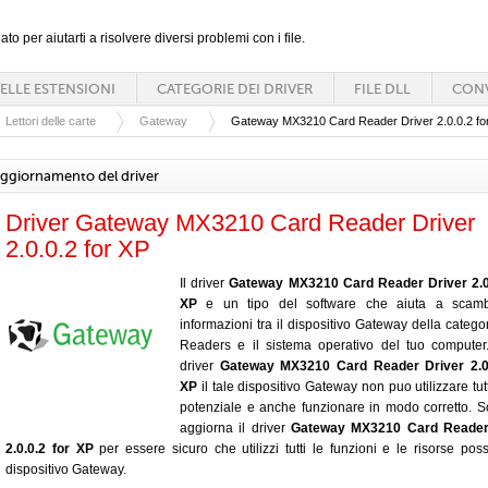
ato per aiutarti a risolvere diversi problemi con i file.
ELLE ESTENSIONI
CATEGORIE DEI DRIVER
FILE DLL
CONV
Lettori delle carte
Gateway
Gateway MX3210 Card Reader Driver 2.0.0.2 fo
ggiornamento del driver
Driver Gateway MX3210 Card Reader Driver
2.0.0.2 for XP
Il driver
Gateway MX3210 Card Reader Driver 2.0.
XP
e un tipo del software che aiuta a scamb
informazioni tra il dispositivo Gateway della catego
Readers e il sistema operativo del tuo compute
driver
Gateway MX3210 Card Reader Driver 2.0.
XP
il tale dispositivo Gateway non puo utilizzare tut
potenziale e anche funzionare in modo corretto. S
aggiorna il driver
Gateway MX3210 Card Reader
2.0.0.2 for XP
per essere sicuro che utilizzi tutti le funzioni e le risorse possi
dispositivo Gateway.