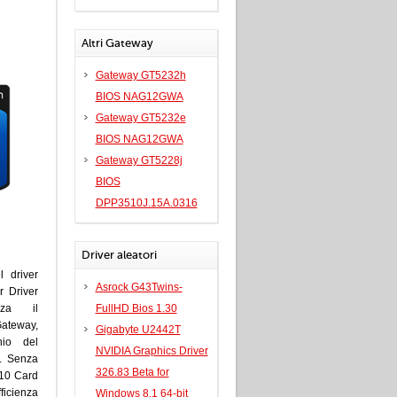
Altri Gateway
Gateway GT5232h
BIOS NAG12GWA
Gateway GT5232e
BIOS NAG12GWA
Gateway GT5228j
BIOS
DPP3510J.15A.0316
Driver aleatori
l driver
Asrock G43Twins-
 Driver
zza il
FullHD Bios 1.30
Gateway,
Gigabyte U2442T
hio del
NVIDIA Graphics Driver
. Senza
326.83 Beta for
210 Card
fficienza
Windows 8.1 64-bit