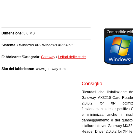
Dimensione
: 3.6 MB
Sistema
: / Windows XP / Windows XP 64 bit
Fabbricante/Categoria
:
Gateway
/
Lettori delle carte
Sito del fabbricante
: www.gateway.com
Consiglio
Ricordati che l'istallazione de
Gateway MX3210 Card Reader
2.0.0.2 for XP ottimi
funzionamento del dispositivo 
e minimizza anche il risc
danneggiamento o del guasto
istallare i driver Gateway MX3
Reader Driver 2.0.0.2 for XP l'e