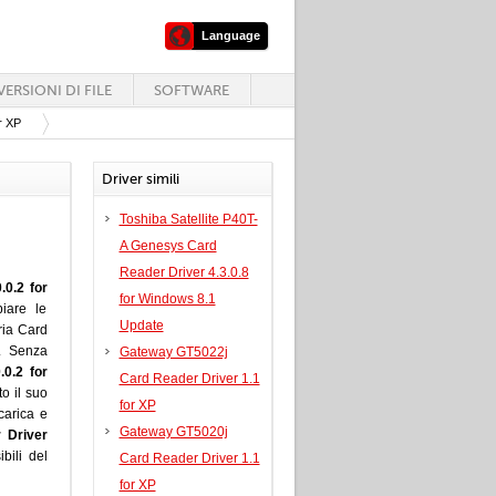
Language
ERSIONI DI FILE
SOFTWARE
r XP
Driver simili
Toshiba Satellite P40T-
A Genesys Card
Reader Driver 4.3.0.8
0.2 for
for Windows 8.1
iare le
Update
ria Card
r. Senza
Gateway GT5022j
0.2 for
Card Reader Driver 1.1
to il suo
for XP
carica e
Gateway GT5020j
 Driver
bili del
Card Reader Driver 1.1
for XP