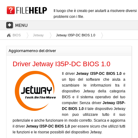
Il luogo che è creato per aiutarti a risolvere diversi
problemi con i file.
BIOS
Jetway
Jetway I35P-DC BIOS 1.0
PAGINA PRINCIPALE
CATEGORIE DELLE ESTENSIONI
Aggiornamento del driver
CATEGORIE DEI DRIVER
Driver Jetway I35P-DC BIOS 1.0
FILE DLL
Il driver
Jetway I35P-DC BIOS 1.0
e
un tipo del software che aiuta a
CONVERSIONI DI FILE
scambiare le informazioni tra il
SOFTWARE
dispositivo Jetway della categoria
BIOS e il sistema operativo del tuo
computer. Senza driver
Jetway I35P-
DC BIOS 1.0
il tale dispositivo Jetway
non puo utilizzare tutto il suo
potenziale e anche funzionare in modo corretto. Scarica e aggiorna
il driver
Jetway I35P-DC BIOS 1.0
per essere sicuro che utilizzi tutti
le funzioni e le risorse possibili del dispositivo Jetway.