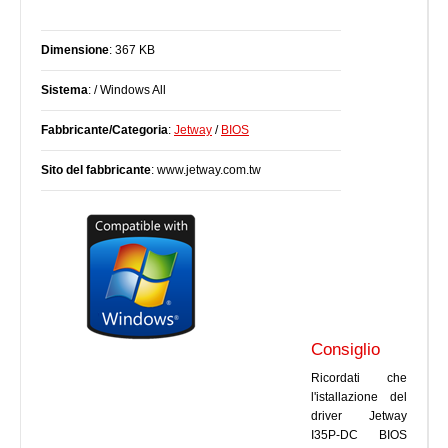
Dimensione
: 367 KB
Sistema
: / Windows All
Fabbricante/Categoria
:
Jetway
/
BIOS
Sito del fabbricante
: www.jetway.com.tw
Consiglio
Ricordati che
l'istallazione del
driver Jetway
I35P-DC BIOS