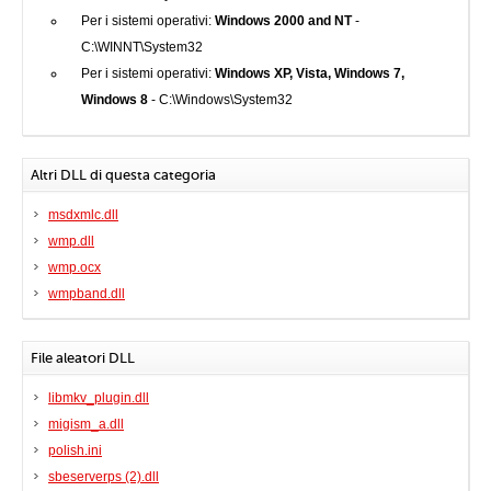
Per i sistemi operativi:
Windows 2000 and NT
-
C:\WINNT\System32
Per i sistemi operativi:
Windows XP, Vista, Windows 7,
Windows 8
- C:\Windows\System32
Altri DLL di questa categoria
msdxmlc.dll
wmp.dll
wmp.ocx
wmpband.dll
File aleatori DLL
libmkv_plugin.dll
migism_a.dll
polish.ini
sbeserverps (2).dll