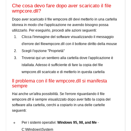
Che cosa devo fare dopo aver scaricato il file
wmpcore.dll?
Dopo aver scaricato il file wmpcore.dll devi metterlo in una cartella
idonea in modo che l'applicazione ne avendo bisogno possa
utilizzarlo. Per eseguirlo, procedi alle azioni seguenti:
Clicca l'immagine del software visualizzando il messaggio
d'errore del filewmpcore.dll con il bottone diritto della mouse
Scegli l'opzione "Proprietà"
Troverai qui un sentiero alla cartella dove l'applicazione è
istallata. Adesso è sufficiente di fare la copia del file
wmpcore.dll scaricato e di metterlo in questa cartella
Il problema con il file wmpcore.dll si manifesta
sempre
Hai anche un'altra possibilità. Se l'errore riguardando il file
wmpcore.dll è sempre visualizzato dopo aver fatto la copia del
software alla cartella, cerchi a copiarlo in una delle cartelle
seguenti:
Per i sistemi operativi:
Windows 95, 98, and Me
-
C:\Windows\System