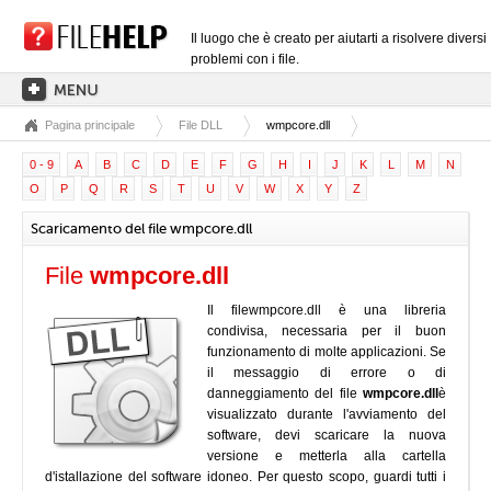
Il luogo che è creato per aiutarti a risolvere diversi
problemi con i file.
Pagina principale
File DLL
wmpcore.dll
PAGINA PRINCIPALE
0 - 9
A
B
C
D
E
F
G
H
I
J
K
L
M
N
CATEGORIE DELLE ESTENSIONI
O
P
Q
R
S
T
U
V
W
X
Y
Z
CATEGORIE DEI DRIVER
Scaricamento del file wmpcore.dll
FILE DLL
File
wmpcore.dll
CONVERSIONI DI FILE
Il filewmpcore.dll è una libreria
SOFTWARE
condivisa, necessaria per il buon
funzionamento di molte applicazioni. Se
il messaggio di errore o di
danneggiamento del file
wmpcore.dll
è
visualizzato durante l'avviamento del
software, devi scaricare la nuova
versione e metterla alla cartella
d'istallazione del software idoneo. Per questo scopo, guardi tutti i