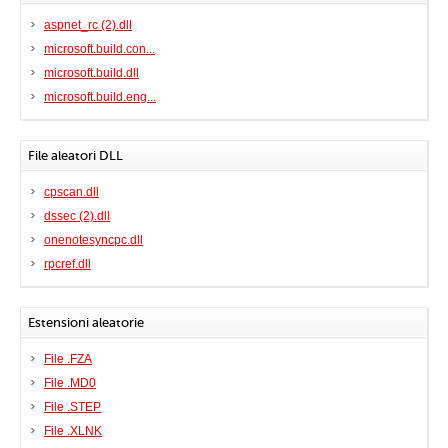
aspnet_rc (2).dll
microsoft.build.con...
microsoft.build.dll
microsoft.build.eng...
File aleatori DLL
cpscan.dll
dssec (2).dll
onenotesyncpc.dll
rpcref.dll
Estensioni aleatorie
File .FZA
File .MD0
File .STEP
File .XLNK