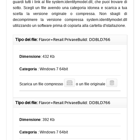
guardi tutti i link al file system.identitymodel.dll, che puoi trovare di
sotto. Scegli un file avendo una categoria idonea e scarica a tua
scelta la versione originale o compressa. Non sbagli di
decomprimere la versione compressa system.identitymodel.dll
utilizzando un software prima di copiarla alla cartella d'istallazione.
Tipo del file:
Flavor=Retail PrivateBuild: DDBLD766
Dimensione
: 432 Kb
Categoria
: Windows 7 64bit
Scarica un file compresso
o un file originale
Tipo del file:
Flavor=Retail PrivateBuild: DDBLD766
Dimensione
: 392 Kb
Categoria
: Windows 7 64bit