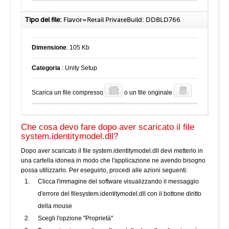
Tipo del file:
Flavor=Retail PrivateBuild: DDBLD766
Dimensione
: 105 Kb
Categoria
: Unity Setup
Scarica un file compresso
o un file originale
Che cosa devo fare dopo aver scaricato il file
system.identitymodel.dll?
Dopo aver scaricato il file system.identitymodel.dll devi metterlo in
una cartella idonea in modo che l'applicazione ne avendo bisogno
possa utilizzarlo. Per eseguirlo, procedi alle azioni seguenti:
Clicca l'immagine del software visualizzando il messaggio
d'errore del filesystem.identitymodel.dll con il bottone diritto
della mouse
Scegli l'opzione "Proprietà"