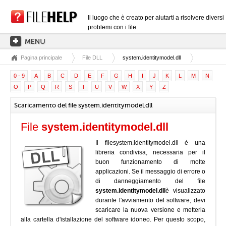
Il luogo che è creato per aiutarti a risolvere diversi
problemi con i file.
Pagina principale
File DLL
system.identitymodel.dll
PAGINA PRINCIPALE
0 - 9
A
B
C
D
E
F
G
H
I
J
K
L
M
N
CATEGORIE DELLE ESTENSIONI
O
P
Q
R
S
T
U
V
W
X
Y
Z
CATEGORIE DEI DRIVER
Scaricamento del file system.identitymodel.dll
FILE DLL
File
system.identitymodel.dll
CONVERSIONI DI FILE
Il filesystem.identitymodel.dll è una
SOFTWARE
libreria condivisa, necessaria per il
buon funzionamento di molte
applicazioni. Se il messaggio di errore o
di danneggiamento del file
system.identitymodel.dll
è visualizzato
durante l'avviamento del software, devi
scaricare la nuova versione e metterla
alla cartella d'istallazione del software idoneo. Per questo scopo,