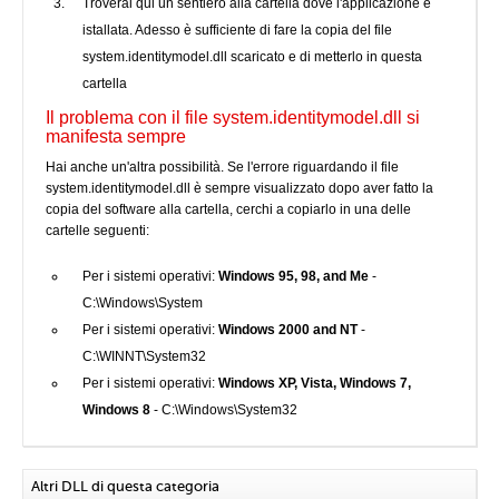
Troverai qui un sentiero alla cartella dove l'applicazione è
istallata. Adesso è sufficiente di fare la copia del file
system.identitymodel.dll scaricato e di metterlo in questa
cartella
Il problema con il file system.identitymodel.dll si
manifesta sempre
Hai anche un'altra possibilità. Se l'errore riguardando il file
system.identitymodel.dll è sempre visualizzato dopo aver fatto la
copia del software alla cartella, cerchi a copiarlo in una delle
cartelle seguenti:
Per i sistemi operativi:
Windows 95, 98, and Me
-
C:\Windows\System
Per i sistemi operativi:
Windows 2000 and NT
-
C:\WINNT\System32
Per i sistemi operativi:
Windows XP, Vista, Windows 7,
Windows 8
- C:\Windows\System32
Altri DLL di questa categoria