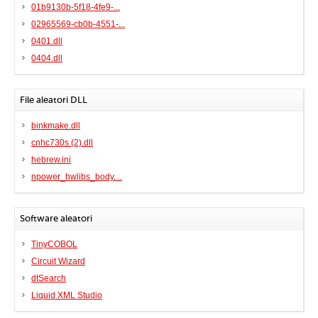
01b9130b-5f18-4fe9-...
02965569-cb0b-4551-...
0401.dll
0404.dll
File aleatori DLL
binkmake.dll
cnhc730s (2).dll
hebrew.ini
npower_hwlibs_body....
Software aleatori
TinyCOBOL
Circuit Wizard
dtSearch
Liquid XML Studio