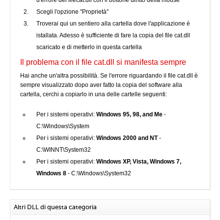
d'errore del filecat.dll con il bottone diritto della mouse
Scegli l'opzione "Proprietà"
Troverai qui un sentiero alla cartella dove l'applicazione è
istallata. Adesso è sufficiente di fare la copia del file cat.dll
scaricato e di metterlo in questa cartella
Il problema con il file cat.dll si manifesta sempre
Hai anche un'altra possibilità. Se l'errore riguardando il file cat.dll è
sempre visualizzato dopo aver fatto la copia del software alla
cartella, cerchi a copiarlo in una delle cartelle seguenti:
Per i sistemi operativi:
Windows 95, 98, and Me
-
C:\Windows\System
Per i sistemi operativi:
Windows 2000 and NT
-
C:\WINNT\System32
Per i sistemi operativi:
Windows XP, Vista, Windows 7,
Windows 8
- C:\Windows\System32
Altri DLL di questa categoria