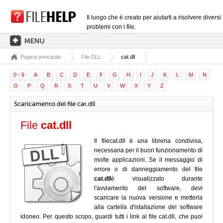
Il luogo che è creato per aiutarti a risolvere diversi
problemi con i file.
Pagina principale
File DLL
cat.dll
PAGINA PRINCIPALE
0 - 9
A
B
C
D
E
F
G
H
I
J
K
L
M
N
CATEGORIE DELLE ESTENSIONI
O
P
Q
R
S
T
U
V
W
X
Y
Z
CATEGORIE DEI DRIVER
Scaricamento del file cat.dll
FILE DLL
File
cat.dll
CONVERSIONI DI FILE
Il filecat.dll è una libreria condivisa,
SOFTWARE
necessaria per il buon funzionamento di
molte applicazioni. Se il messaggio di
errore o di danneggiamento del file
cat.dll
è visualizzato durante
l'avviamento del software, devi
scaricare la nuova versione e metterla
alla cartella d'istallazione del software
idoneo. Per questo scopo, guardi tutti i link al file cat.dll, che puoi